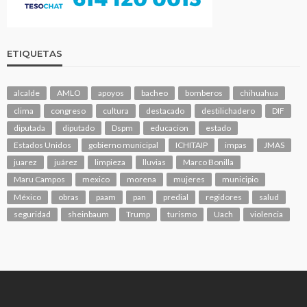
ETIQUETAS
alcalde
AMLO
apoyos
bacheo
bomberos
chihuahua
clima
congreso
cultura
destacado
destilichadero
DIF
diputada
diputado
Dspm
educacion
estado
Estados Unidos
gobierno municipal
ICHITAIP
impas
JMAS
juarez
juárez
limpieza
lluvias
Marco Bonilla
Maru Campos
mexico
morena
mujeres
municipio
México
obras
paam
pan
predial
regidores
salud
seguridad
sheinbaum
Trump
turismo
Uach
violencia