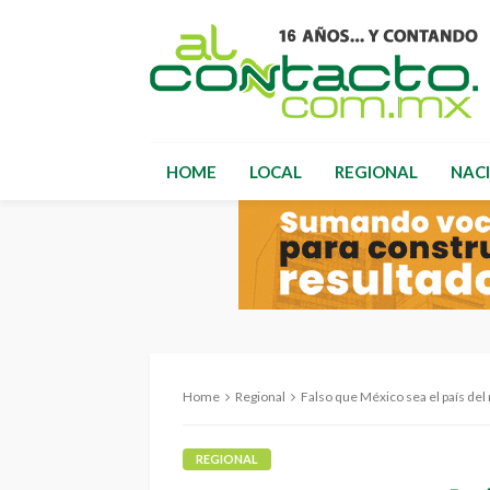
HOME
LOCAL
REGIONAL
NAC
Home
Regional
Falso que México sea el país del mundo con menos d
REGIONAL