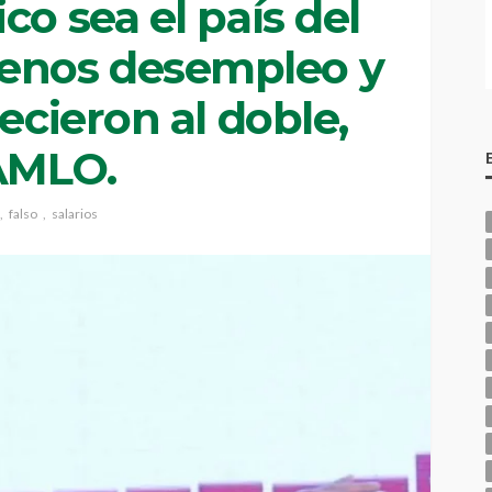
co sea el país del
nos desempleo y
ecieron al doble,
AMLO.
falso
salarios