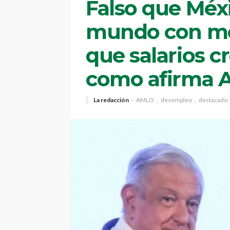
Falso que Méxi
mundo con me
que salarios cr
como afirma 
La redacción
AMLO
desempleo
destacado