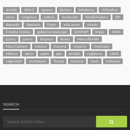
alcalde
AMLO
apoyos
bacheo
bomberos
chihuahua
clima
congreso
cultura
destacado
destilichadero
DIF
diputada
diputado
Dspm
educacion
estado
Estados Unidos
gobierno municipal
ICHITAIP
impas
JMAS
juarez
juárez
limpieza
lluvias
Marco Bonilla
Maru Campos
mexico
morena
mujeres
municipio
México
obras
paam
pan
predial
regidores
salud
seguridad
sheinbaum
Trump
turismo
Uach
violencia
SEARCH