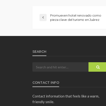
Promueven hotel renovado como
pieza clave del turismo en Juárez
SEARCH
CONTACT INFO
Contact information that feels like a warm,
friendly smile.