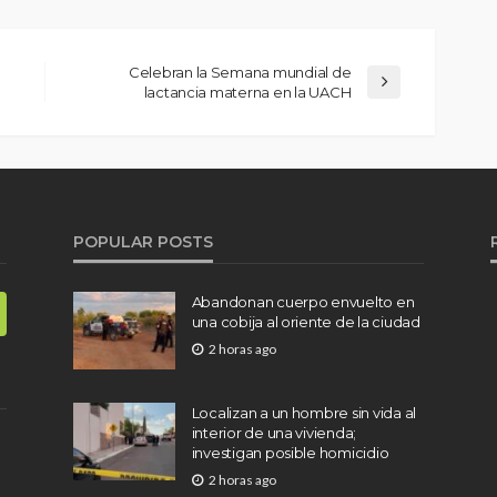
Celebran la Semana mundial de
lactancia materna en la UACH
POPULAR POSTS
Abandonan cuerpo envuelto en
una cobija al oriente de la ciudad
2 horas ago
Localizan a un hombre sin vida al
interior de una vivienda;
investigan posible homicidio
2 horas ago