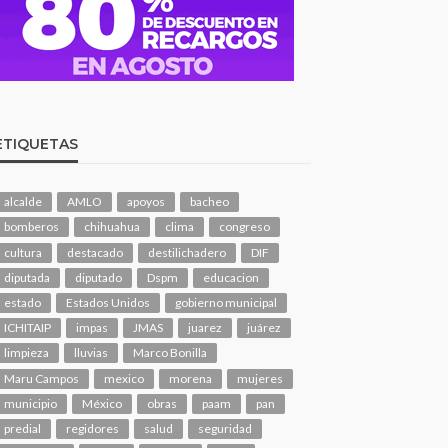
ETIQUETAS
alcalde
AMLO
apoyos
bacheo
bomberos
chihuahua
clima
congreso
cultura
destacado
destilichadero
DIF
diputada
diputado
Dspm
educacion
estado
Estados Unidos
gobierno municipal
ICHITAIP
impas
JMAS
juarez
juárez
limpieza
lluvias
Marco Bonilla
Maru Campos
mexico
morena
mujeres
municipio
México
obras
paam
pan
predial
regidores
salud
seguridad