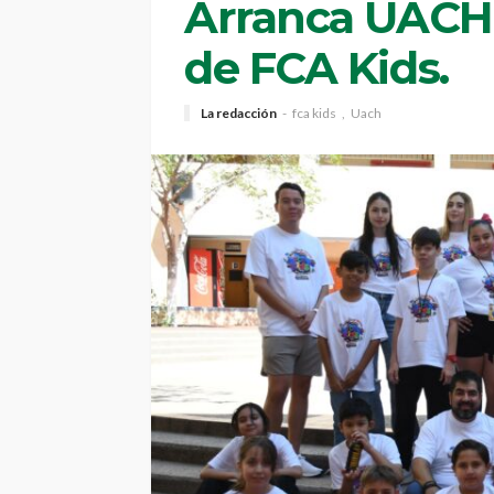
Arranca UACH 
de FCA Kids.
La redacción
fca kids
Uach