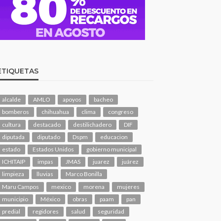
ETIQUETAS
alcalde
AMLO
apoyos
bacheo
bomberos
chihuahua
clima
congreso
cultura
destacado
destilichadero
DIF
diputada
diputado
Dspm
educacion
estado
Estados Unidos
gobierno municipal
ICHITAIP
impas
JMAS
juarez
juárez
limpieza
lluvias
Marco Bonilla
Maru Campos
mexico
morena
mujeres
municipio
México
obras
paam
pan
predial
regidores
salud
seguridad