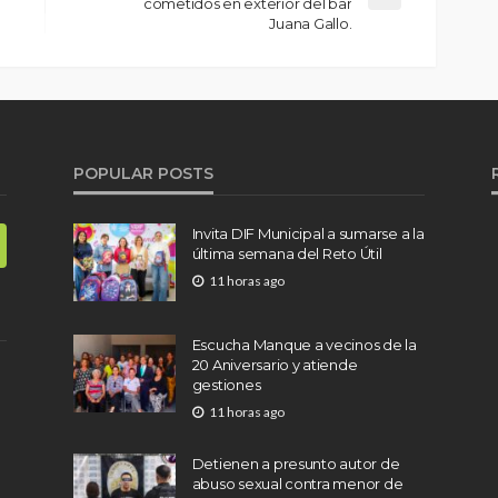
cometidos en exterior del bar
Juana Gallo.
POPULAR POSTS
Invita DIF Municipal a sumarse a la
última semana del Reto Útil
11 horas ago
Escucha Manque a vecinos de la
20 Aniversario y atiende
gestiones
11 horas ago
Detienen a presunto autor de
abuso sexual contra menor de