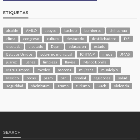
ETIQUETAS
alcalde
AMLO
apoyos
bacheo
bomberos
chihuahua
clima
congreso
cultura
destacado
destilichadero
DIF
diputada
diputado
Dspm
educacion
estado
Estados Unidos
gobierno municipal
ICHITAIP
impas
JMAS
juarez
juárez
limpieza
lluvias
Marco Bonilla
Maru Campos
mexico
morena
mujeres
municipio
México
obras
paam
pan
predial
regidores
salud
seguridad
sheinbaum
Trump
turismo
Uach
violencia
SEARCH