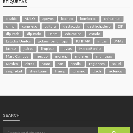
ETIQUETAS
alcalde
AMLO
apoyos
bacheo
bomberos
chihuahua
clima
congreso
cultura
destacado
destilichadero
DIF
diputada
diputado
Dspm
educacion
estado
Estados Unidos
gobierno municipal
ICHITAIP
impas
JMAS
juarez
juárez
limpieza
lluvias
Marco Bonilla
Maru Campos
mexico
morena
mujeres
municipio
México
obras
paam
pan
predial
regidores
salud
seguridad
sheinbaum
Trump
turismo
Uach
violencia
SEARCH