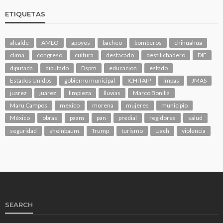
ETIQUETAS
alcalde
AMLO
apoyos
bacheo
bomberos
chihuahua
clima
congreso
cultura
destacado
destilichadero
DIF
diputada
diputado
Dspm
educacion
estado
Estados Unidos
gobierno municipal
ICHITAIP
impas
JMAS
juarez
juárez
limpieza
lluvias
Marco Bonilla
Maru Campos
mexico
morena
mujeres
municipio
México
obras
paam
pan
predial
regidores
salud
seguridad
sheinbaum
Trump
turismo
Uach
violencia
SEARCH