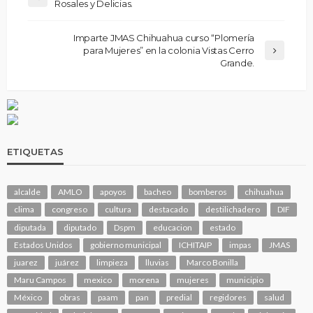
Rosales y Delicias.
Imparte JMAS Chihuahua curso “Plomería
para Mujeres” en la colonia Vistas Cerro
Grande.
ETIQUETAS
alcalde
AMLO
apoyos
bacheo
bomberos
chihuahua
clima
congreso
cultura
destacado
destilichadero
DIF
diputada
diputado
Dspm
educacion
estado
Estados Unidos
gobierno municipal
ICHITAIP
impas
JMAS
juarez
juárez
limpieza
lluvias
Marco Bonilla
Maru Campos
mexico
morena
mujeres
municipio
México
obras
paam
pan
predial
regidores
salud