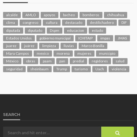
alcalde
AMLO
apoyos
bacheo
bomberos
chihuahua
clima
congreso
cultura
destacado
destilichadero
DIF
diputada
diputado
Dspm
educacion
estado
Estados Unidos
gobierno municipal
ICHITAIP
impas
JMAS
juarez
juárez
limpieza
lluvias
Marco Bonilla
Maru Campos
mexico
morena
mujeres
municipio
México
obras
paam
pan
predial
regidores
salud
seguridad
sheinbaum
Trump
turismo
Uach
violencia
SEARCH