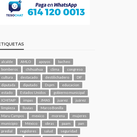
ETIQUETAS
alcalde
AMLO
apoyos
bacheo
bomberos
chihuahua
clima
congreso
cultura
destacado
destilichadero
DIF
diputada
diputado
Dspm
educacion
estado
Estados Unidos
gobierno municipal
ICHITAIP
impas
JMAS
juarez
juárez
limpieza
lluvias
Marco Bonilla
Maru Campos
mexico
morena
mujeres
municipio
México
obras
paam
pan
predial
regidores
salud
seguridad