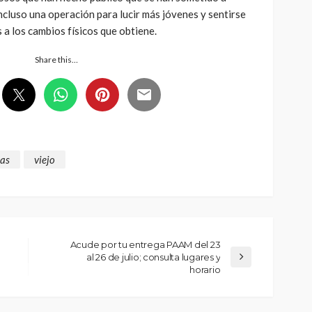
ncluso una operación para lucir más jóvenes y sentirse
 a los cambios físicos que obtiene.
Share this…
las
viejo
Acude por tu entrega PAAM del 23
al 26 de julio; consulta lugares y
horario