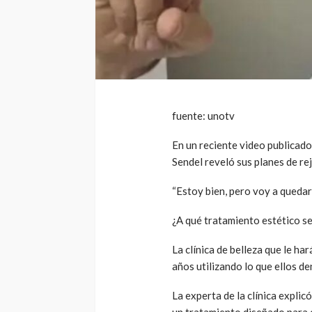
fuente: unotv
En un reciente video publicado 
Sendel reveló sus planes de re
“Estoy bien, pero voy a quedar 
¿A qué tratamiento estético s
La clínica de belleza que le ha
años utilizando lo que ellos de
La experta de la clínica expli
un tratamiento diseñado para 