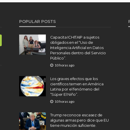
POPULAR POSTS
Capacita ICHITAIP a sujetos
obligados en el “Uso de
Inteligencia Artificial en Datos
Personales dentro del Servicio
Público”.
10 horas ago
Los graves efectos que los
científicos temen en América
Latina por el fenómeno del
“Súper El Niño”.
10 horas ago
Trump reconoce escasez de
algunas armas pero dice que EU
tiene munición suficiente.