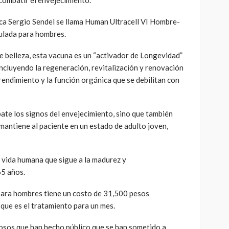
ica Sergio Sendel se llama Human Ultracell VI Hombre-
ulada para hombres.
de belleza, esta vacuna es un “activador de Longevidad”
 incluyendo la regeneración, revitalización y renovación
 rendimiento y la función orgánica que se debilitan con
ate los signos del envejecimiento, sino que también
y mantiene al paciente en un estado de adulto joven,
a vida humana que sigue a la madurez y
65 años.
 para hombres tiene un costo de 31,500 pesos
 que es el tratamiento para un mes.
mosos que han hecho público que se han sometido a