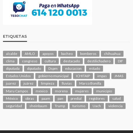
ETIQUETAS
alcalde
AMLO
apoyos
bacheo
bomberos
chihuahua
clima
congreso
cultura
destacado
destilichadero
DIF
diputada
diputado
Dspm
educacion
estado
Estados Unidos
gobierno municipal
ICHITAIP
impas
JMAS
juarez
juárez
limpieza
lluvias
Marco Bonilla
Maru Campos
mexico
morena
mujeres
municipio
México
obras
paam
pan
predial
regidores
salud
seguridad
sheinbaum
Trump
turismo
Uach
violencia