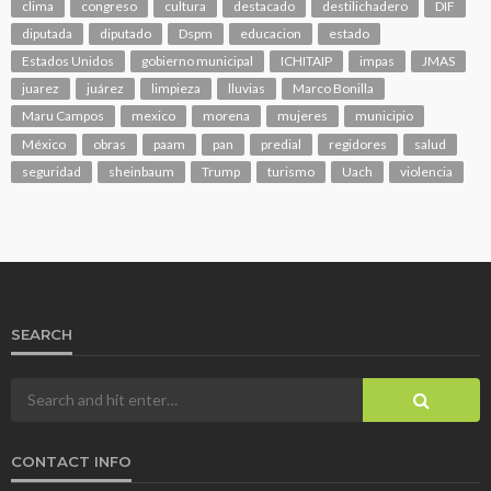
clima
congreso
cultura
destacado
destilichadero
DIF
diputada
diputado
Dspm
educacion
estado
Estados Unidos
gobierno municipal
ICHITAIP
impas
JMAS
juarez
juárez
limpieza
lluvias
Marco Bonilla
Maru Campos
mexico
morena
mujeres
municipio
México
obras
paam
pan
predial
regidores
salud
seguridad
sheinbaum
Trump
turismo
Uach
violencia
SEARCH
CONTACT INFO