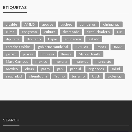
ETIQUETAS
alcalde
AMLO
apoyos
bacheo
bomberos
chihuahua
clima
congreso
cultura
destacado
destilichadero
DIF
diputada
diputado
Dspm
educacion
estado
Estados Unidos
gobierno municipal
ICHITAIP
impas
JMAS
juarez
juárez
limpieza
lluvias
Marco Bonilla
Maru Campos
mexico
morena
mujeres
municipio
México
obras
paam
pan
predial
regidores
salud
seguridad
sheinbaum
Trump
turismo
Uach
violencia
SEARCH