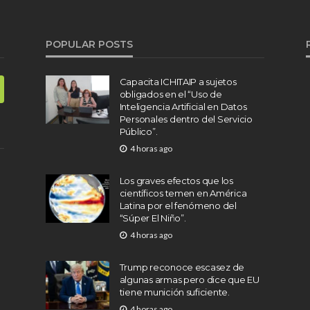
POPULAR POSTS
Capacita ICHITAIP a sujetos
obligados en el “Uso de
Inteligencia Artificial en Datos
Personales dentro del Servicio
Público”.
4 horas ago
Los graves efectos que los
científicos temen en América
Latina por el fenómeno del
“Súper El Niño”.
4 horas ago
Trump reconoce escasez de
algunas armas pero dice que EU
tiene munición suficiente.
4 horas ago