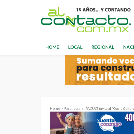
HOME
LOCAL
REGIONAL
NAC
Home
Farandula
IPACULT invita al “Oasis Cultura