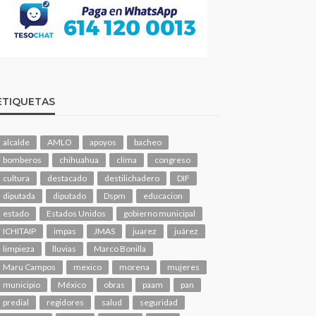
ETIQUETAS
alcalde
AMLO
apoyos
bacheo
bomberos
chihuahua
clima
congreso
cultura
destacado
destilichadero
DIF
diputada
diputado
Dspm
educacion
estado
Estados Unidos
gobierno municipal
ICHITAIP
impas
JMAS
juarez
juárez
limpieza
lluvias
Marco Bonilla
Maru Campos
mexico
morena
mujeres
municipio
México
obras
paam
pan
predial
regidores
salud
seguridad