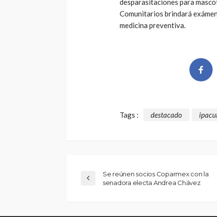
desparasitaciones para mascot
Comunitarios brindará exámene
medicina preventiva.
Tags :
destacado
ipacu
Se reúnen socios Coparmex con la
senadora electa Andrea Chávez