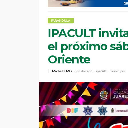
FARANDULA
IPACULT invita
el próximo sá
Oriente
Michelle Mtz
destacado
ipacult
municipio