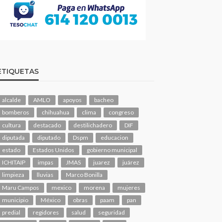
ETIQUETAS
alcalde
AMLO
apoyos
bacheo
bomberos
chihuahua
clima
congreso
cultura
destacado
destilichadero
DIF
diputada
diputado
Dspm
educacion
estado
Estados Unidos
gobierno municipal
ICHITAIP
impas
JMAS
juarez
juárez
limpieza
lluvias
Marco Bonilla
Maru Campos
mexico
morena
mujeres
municipio
México
obras
paam
pan
predial
regidores
salud
seguridad