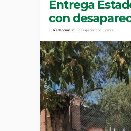
Entrega Estado
con desaparec
Redacción Jr.
desaparecidos
parral