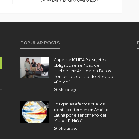
Biblioteca Carlos Montemayor
POPULAR POSTS
Capacita ICHITAIP a sujetos
obligados en el “Uso de
Inteligencia Artificial en Datos
Personales dentro del Servicio
Público”.
6 horas ago
Los graves efectos que los
científicos temen en América
Latina por el fenómeno del
“Súper El Niño”.
6 horas ago