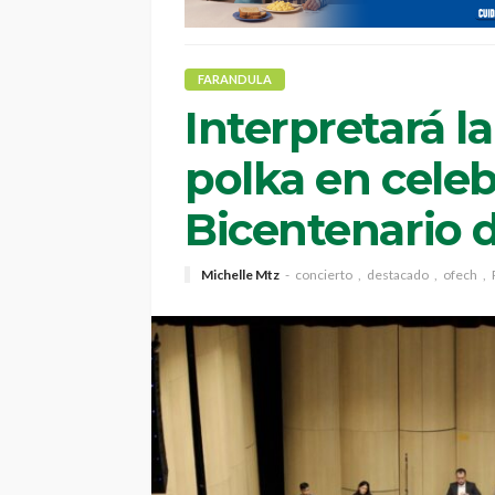
FARANDULA
Interpretará l
polka en celeb
Bicentenario 
Michelle Mtz
concierto
destacado
ofech