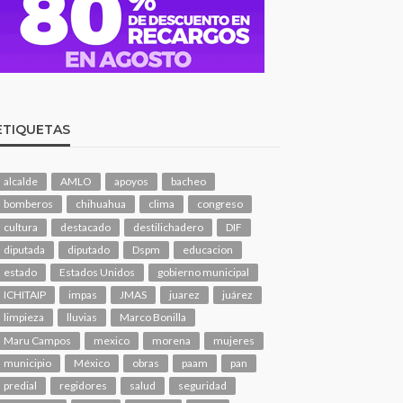
ETIQUETAS
alcalde
AMLO
apoyos
bacheo
bomberos
chihuahua
clima
congreso
cultura
destacado
destilichadero
DIF
diputada
diputado
Dspm
educacion
estado
Estados Unidos
gobierno municipal
ICHITAIP
impas
JMAS
juarez
juárez
limpieza
lluvias
Marco Bonilla
Maru Campos
mexico
morena
mujeres
municipio
México
obras
paam
pan
predial
regidores
salud
seguridad