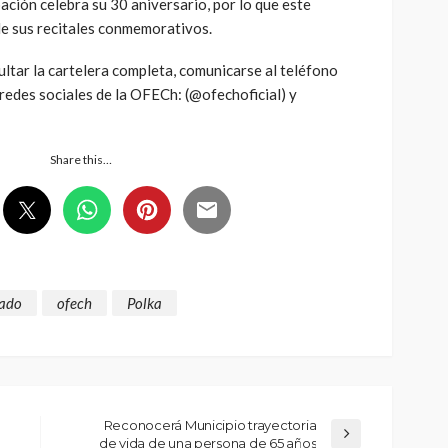
ación celebra su 30 aniversario, por lo que este
 de sus recitales conmemorativos.
ltar la cartelera completa, comunicarse al teléfono
 redes sociales de la OFECh: (@ofechoficial) y
Share this…
cado
ofech
Polka
Reconocerá Municipio trayectoria
de vida de una persona de 65 años