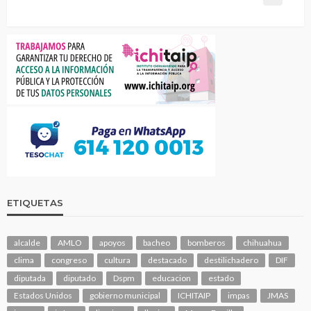
ETIQUETAS
alcalde
AMLO
apoyos
bacheo
bomberos
chihuahua
clima
congreso
cultura
destacado
destilichadero
DIF
diputada
diputado
Dspm
educacion
estado
Estados Unidos
gobierno municipal
ICHITAIP
impas
JMAS