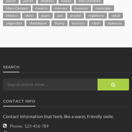
juarez
juárez
limpieza
lluvias
Marco Bonilla
Maru Campos
mexico
morena
mujeres
municipio
México
obras
paam
pan
predial
regidores
salud
seguridad
sheinbaum
Trump
turismo
Uach
violencia
SEARCH
CONTACT INFO
Contact information that feels like a warm, friendly smile.
Phone:
123-456-789