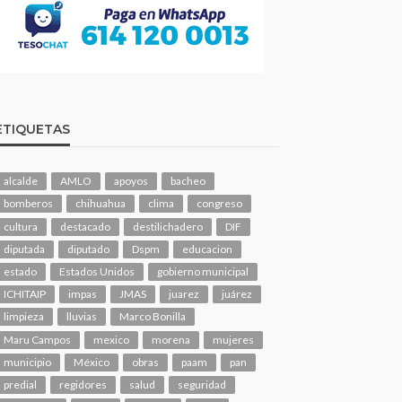
ETIQUETAS
alcalde
AMLO
apoyos
bacheo
bomberos
chihuahua
clima
congreso
cultura
destacado
destilichadero
DIF
diputada
diputado
Dspm
educacion
estado
Estados Unidos
gobierno municipal
ICHITAIP
impas
JMAS
juarez
juárez
limpieza
lluvias
Marco Bonilla
Maru Campos
mexico
morena
mujeres
municipio
México
obras
paam
pan
predial
regidores
salud
seguridad