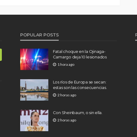
POPULAR POSTS
Fatal choque en la Ojinaga-
Camargo deja 10 lesionados
1 hora ago
Los ríos de Europa se secan:
estas son las consecuencias.
2 horas ago
Con Sheinbaum, o sin ella.
2 horas ago