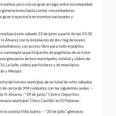
creativa, pero con un gran arraigo entre la comunidad
re generaciones hasta contar con peleadores
on gran trayectoria en eventos nacionales y
realizará este sábado 22 de junio a partir de las 15:30
 H. Álvarez con la instalación de dos ring de boxeo
imultáneos, con acceso libre para todo el público
e contempla la participación de pugilistas de un total
 son gimnasios de box municipales, estatal y clubes de
H, La Salle, clubes particulares y de municipios
dán y Meoqui.
fecha del torneo municipal, de un total de ocho sábados
o de cerca de 394 combates con las siguientes sedes: –
uis H. Álvarez.- *29 de junio,* Centro Deportivo
imnasio municipal ‘Chico Castillo’ en El Palomar.-
en la colonia Villa Juárez. – *20 de julio,* gimnasio