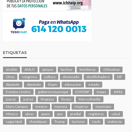
ETIQUETAS
alcalde
AMLO
apoyos
bacheo
bomberos
chihuahua
clima
congreso
cultura
destacado
destilichadero
DIF
diputada
diputado
Dspm
educacion
estado
Estados Unidos
gobierno municipal
ICHITAIP
impas
JMAS
juarez
juárez
limpieza
lluvias
Marco Bonilla
Maru Campos
mexico
morena
mujeres
municipio
México
obras
paam
pan
predial
regidores
salud
seguridad
sheinbaum
Trump
turismo
Uach
violencia