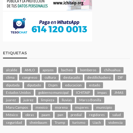
ETIQUETAS
alcalde
AMLO
apoyos
bacheo
bomberos
chihuahua
clima
congreso
cultura
destacado
destilichadero
DIF
diputada
diputado
Dspm
educacion
estado
Estados Unidos
gobierno municipal
ICHITAIP
impas
JMAS
juarez
juárez
limpieza
lluvias
Marco Bonilla
Maru Campos
mexico
morena
mujeres
municipio
México
obras
paam
pan
predial
regidores
salud
seguridad
sheinbaum
Trump
turismo
Uach
violencia