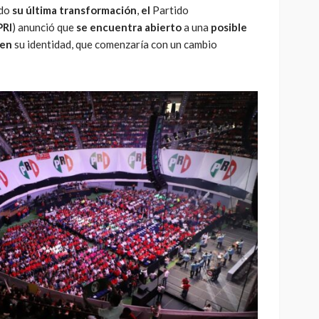
ado
su última transformación
,
el
Partido
PRI
) anunció que
se encuentra abierto
a una
posible
 en
su identidad, que comenzaría con un cambio