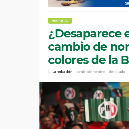
NACIONAL
¿Desaparece e
cambio de nom
colores de la 
La redacción
cambio de nombre
destacado