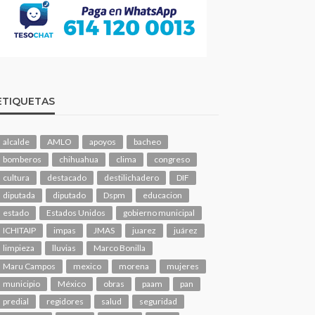
ETIQUETAS
alcalde
AMLO
apoyos
bacheo
bomberos
chihuahua
clima
congreso
cultura
destacado
destilichadero
DIF
diputada
diputado
Dspm
educacion
estado
Estados Unidos
gobierno municipal
ICHITAIP
impas
JMAS
juarez
juárez
limpieza
lluvias
Marco Bonilla
Maru Campos
mexico
morena
mujeres
municipio
México
obras
paam
pan
predial
regidores
salud
seguridad