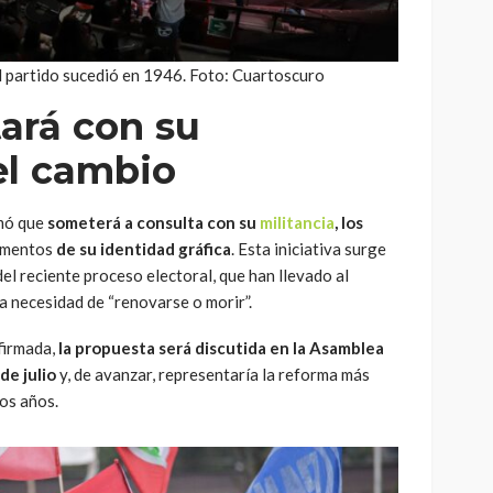
l partido sucedió en 1946. Foto: Cuartoscuro
ará con su
el cambio
mó que
someterá a consulta con su
militancia
, los
ementos
de su identidad gráfica
. Esta iniciativa surge
el reciente proceso electoral, que han llevado al
la necesidad de “renovarse o morir”.
firmada,
la propuesta será discutida en la Asamblea
de julio
y, de avanzar, representaría la reforma más
mos años.