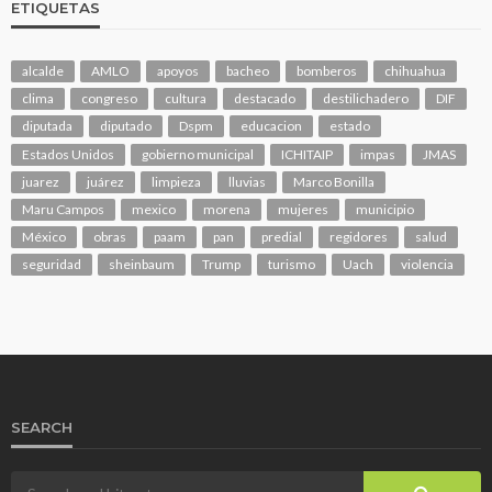
ETIQUETAS
alcalde
AMLO
apoyos
bacheo
bomberos
chihuahua
clima
congreso
cultura
destacado
destilichadero
DIF
diputada
diputado
Dspm
educacion
estado
Estados Unidos
gobierno municipal
ICHITAIP
impas
JMAS
juarez
juárez
limpieza
lluvias
Marco Bonilla
Maru Campos
mexico
morena
mujeres
municipio
México
obras
paam
pan
predial
regidores
salud
seguridad
sheinbaum
Trump
turismo
Uach
violencia
SEARCH