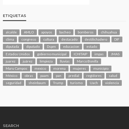
ETIQUETAS
alcalde
AMLO
apoyos
bacheo
bomberos
chihuahua
clima
congreso
cultura
destacado
destilichadero
DIF
diputada
diputado
Dspm
educacion
estado
Estados Unidos
gobierno municipal
ICHITAIP
impas
JMAS
juarez
juárez
limpieza
lluvias
Marco Bonilla
Maru Campos
mexico
morena
mujeres
municipio
México
obras
paam
pan
predial
regidores
salud
seguridad
sheinbaum
Trump
turismo
Uach
violencia
SEARCH