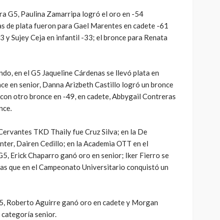
ra G5, Paulina Zamarripa logró el oro en -54
las de plata fueron para Gael Marentes en cadete -61
63 y Sujey Ceja en infantil -33; el bronce para Renata
o, en el G5 Jaqueline Cárdenas se llevó plata en
nce en senior, Danna Arizbeth Castillo logró un bronce
 con otro bronce en -49, en cadete, Abbygail Contreras
nce.
Cervantes TKD Thaily fue Cruz Silva; en la De
nter, Dairen Cedillo; en la Academia OTT en el
5, Erick Chaparro ganó oro en senior; Iker Fierro se
tras que en el Campeonato Universitario conquistó un
, Roberto Aguirre ganó oro en cadete y Morgan
 categoría senior.