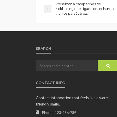
Presentan a campeones de
kickboxing que siguen cosechando
triunfos para Juárez.
SEARCH
CONTACT INFO
Contact information that feels like a warm,
friendly smile.
Phone:
123-456-789