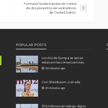
Formula Fiscalía imputación contra
de dos presuntos secuestradores
de Ciudad Juárez.
POPULAR POSTS
Los ríos de Europa se secan:
estas son las consecuencias.
30 minutos ago
Con Sheinbaum, o sin ella.
35 minutos ago
57.6 millones sin trabajo digno.