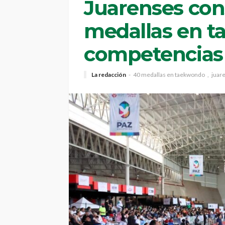
Juarenses co
medallas en 
competencias 
La redacción
40 medallas en taekwondo
juar