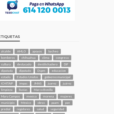
ETIQUETAS
alcalde
AMLO
apoyos
bacheo
bomberos
chihuahua
clima
congreso
cultura
destacado
destilichadero
DIF
diputada
diputado
Dspm
educacion
estado
Estados Unidos
gobierno municipal
ICHITAIP
impas
JMAS
juarez
juárez
limpieza
lluvias
Marco Bonilla
Maru Campos
mexico
morena
mujeres
municipio
México
obras
paam
pan
predial
regidores
salud
seguridad