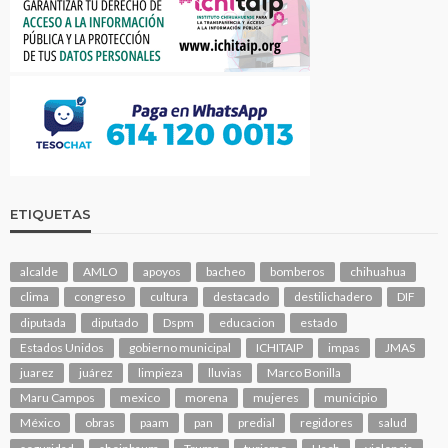
ETIQUETAS
alcalde
AMLO
apoyos
bacheo
bomberos
chihuahua
clima
congreso
cultura
destacado
destilichadero
DIF
diputada
diputado
Dspm
educacion
estado
Estados Unidos
gobierno municipal
ICHITAIP
impas
JMAS
juarez
juárez
limpieza
lluvias
Marco Bonilla
Maru Campos
mexico
morena
mujeres
municipio
México
obras
paam
pan
predial
regidores
salud