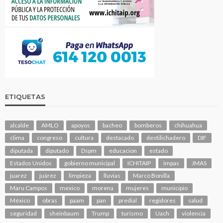
ETIQUETAS
alcalde
AMLO
apoyos
bacheo
bomberos
chihuahua
clima
congreso
cultura
destacado
destilichadero
DIF
diputada
diputado
Dspm
educacion
estado
Estados Unidos
gobierno municipal
ICHITAIP
impas
JMAS
juarez
juárez
limpieza
lluvias
Marco Bonilla
Maru Campos
mexico
morena
mujeres
municipio
México
obras
paam
pan
predial
regidores
salud
seguridad
sheinbaum
Trump
turismo
Uach
violencia