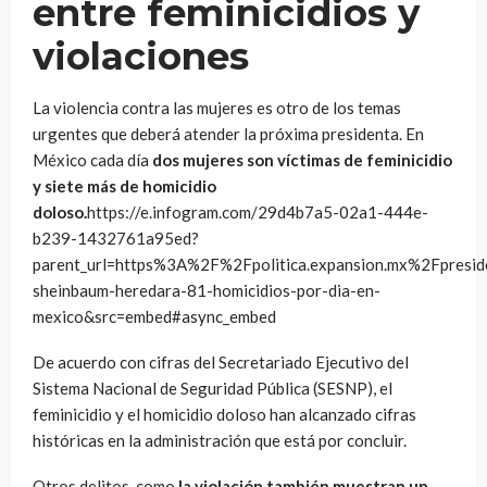
entre feminicidios y
violaciones
La violencia contra las mujeres es otro de los temas
urgentes que deberá atender la próxima presidenta. En
México cada día
dos mujeres son víctimas de feminicidio
y siete más de homicidio
doloso.
https://e.infogram.com/29d4b7a5-02a1-444e-
b239-1432761a95ed?
parent_url=https%3A%2F%2Fpolitica.expansion.mx%2Fpre
sheinbaum-heredara-81-homicidios-por-dia-en-
mexico&src=embed#async_embed
De acuerdo con cifras del Secretariado Ejecutivo del
Sistema Nacional de Seguridad Pública (SESNP), el
feminicidio y el homicidio doloso han alcanzado cifras
históricas en la administración que está por concluir.
Otros delitos, como
la violación también muestran un