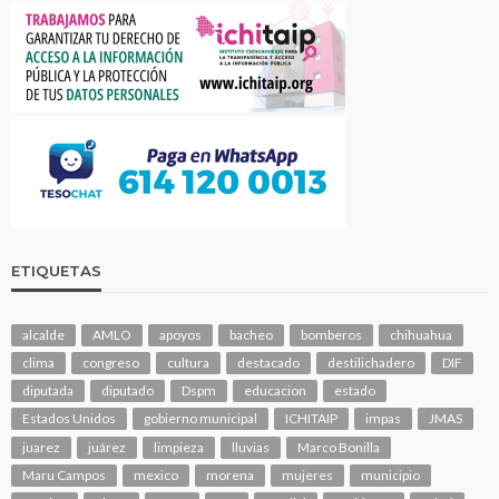
ETIQUETAS
alcalde
AMLO
apoyos
bacheo
bomberos
chihuahua
clima
congreso
cultura
destacado
destilichadero
DIF
diputada
diputado
Dspm
educacion
estado
Estados Unidos
gobierno municipal
ICHITAIP
impas
JMAS
juarez
juárez
limpieza
lluvias
Marco Bonilla
Maru Campos
mexico
morena
mujeres
municipio