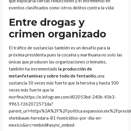
que explicaría ciertas reducciones y el incremento en
eventos clasificados como ‘otros delitos contra la vida’.
Entre drogas y
crimen organizado
El tráfico de sustancias también es un desafío para la
próxima presidenta pues la cocaína y marihuana no solo las
únicas que producen las organizaciones criminales,
también ha incrementado
la producción de
metanfetaminas y sobre todo de fentanilo,
una
sustancia 50 veces más fuerte que la heroína y hasta 100
veces más fuerte que la
morfina.https://e.infogram.com/d02053bd-240b-45b3-
9961-f262072571da?
parent_url=https%3A%2F%2Fpolitica.expansion.mx%2Fpre
sheinbaum-heredara-81-homicidios-por-dia-en-
mexico&src=embed#async_embed