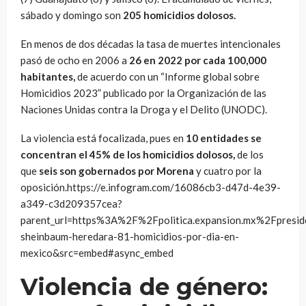
sábado y domingo son
205 homicidios dolosos.
En menos de dos décadas la tasa de muertes intencionales
pasó de ocho en 2006 a
26 en 2022 por cada 100,000
habitantes,
de acuerdo con un “Informe global sobre
Homicidios 2023” publicado por la Organización de las
Naciones Unidas contra la Droga y el Delito (UNODC).
La violencia está focalizada, pues en
10 entidades se
concentran el 45% de los homicidios dolosos,
de los
que
seis son gobernados por Morena
y cuatro por la
oposición.https://e.infogram.com/16086cb3-d47d-4e39-
a349-c3d209357cea?
parent_url=https%3A%2F%2Fpolitica.expansion.mx%2Fpre
sheinbaum-heredara-81-homicidios-por-dia-en-
mexico&src=embed#async_embed
Violencia de género: