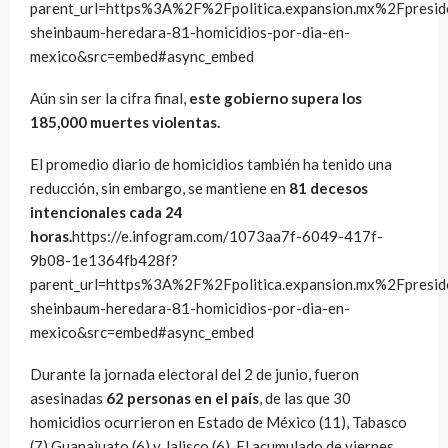
parent_url=https%3A%2F%2Fpolitica.expansion.mx%2Fpre
sheinbaum-heredara-81-homicidios-por-dia-en-
mexico&src=embed#async_embed
Aún sin ser la cifra final,
este gobierno supera los
185,000 muertes violentas.
El promedio diario de homicidios también ha tenido una
reducción, sin embargo, se mantiene en
81 decesos
intencionales cada 24
horas.
https://e.infogram.com/1073aa7f-6049-417f-
9b08-1e1364fb428f?
parent_url=https%3A%2F%2Fpolitica.expansion.mx%2Fpre
sheinbaum-heredara-81-homicidios-por-dia-en-
mexico&src=embed#async_embed
Durante la jornada electoral del 2 de junio, fueron
asesinadas
62 personas en el país
, de las que 30
homicidios ocurrieron en Estado de México (11), Tabasco
(7) Guanajuato (6) y Jalisco (6). El acumulado de viernes,