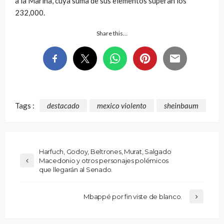
a la Marina, cuya suma de sus elementos superan los
232,000.
Share this…
Tags :
destacado
mexico violento
sheinbaum
Harfuch, Godoy, Beltrones, Murat, Salgado
Macedonio y otros personajes polémicos
que llegarán al Senado.
Mbappé por fin viste de blanco.