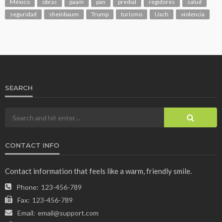
México
obras
paam
pan
predial
regidores
salud
seguridad
sheinbaum
Trump
turismo
Uach
violencia
SEARCH
CONTACT INFO
Contact information that feels like a warm, friendly smile.
Phone:
123-456-789
Fax:
123-456-789
Email:
email@support.com