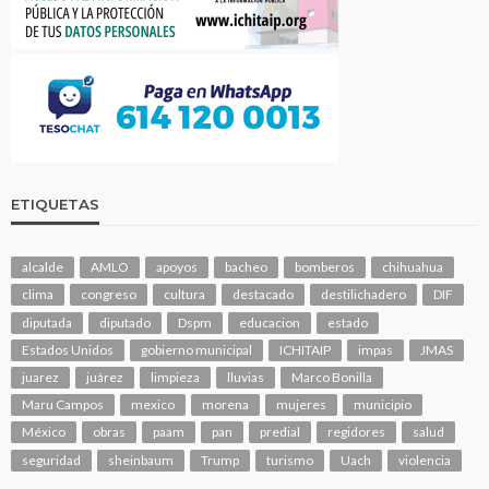
ETIQUETAS
alcalde
AMLO
apoyos
bacheo
bomberos
chihuahua
clima
congreso
cultura
destacado
destilichadero
DIF
diputada
diputado
Dspm
educacion
estado
Estados Unidos
gobierno municipal
ICHITAIP
impas
JMAS
juarez
juárez
limpieza
lluvias
Marco Bonilla
Maru Campos
mexico
morena
mujeres
municipio
México
obras
paam
pan
predial
regidores
salud
seguridad
sheinbaum
Trump
turismo
Uach
violencia