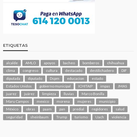
ETIQUETAS
alcalde
AMLO
apoyos
bacheo
bomberos
chihuahua
clima
congreso
cultura
destacado
destilichadero
DIF
diputada
diputado
Dspm
educacion
estado
Estados Unidos
gobierno municipal
ICHITAIP
impas
JMAS
juarez
juárez
limpieza
lluvias
Marco Bonilla
Maru Campos
mexico
morena
mujeres
municipio
México
obras
paam
pan
predial
regidores
salud
seguridad
sheinbaum
Trump
turismo
Uach
violencia