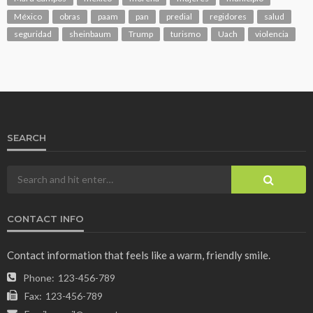
México
obras
paam
pan
predial
regidores
salud
seguridad
sheinbaum
Trump
turismo
Uach
violencia
SEARCH
CONTACT INFO
Contact information that feels like a warm, friendly smile.
Phone:
123-456-789
Fax:
123-456-789