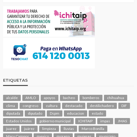
ETIQUETAS
alcalde
AMLO
apoyos
bacheo
bomberos
chihuahua
clima
congreso
cultura
destacado
destilichadero
DIF
diputada
diputado
Dspm
educacion
estado
Estados Unidos
gobierno municipal
ICHITAIP
impas
JMAS
juarez
juárez
limpieza
lluvias
Marco Bonilla
Maru Campos
mexico
morena
mujeres
municipio