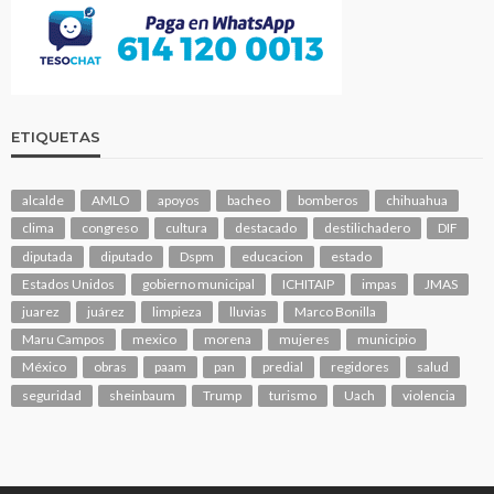
ETIQUETAS
alcalde
AMLO
apoyos
bacheo
bomberos
chihuahua
clima
congreso
cultura
destacado
destilichadero
DIF
diputada
diputado
Dspm
educacion
estado
Estados Unidos
gobierno municipal
ICHITAIP
impas
JMAS
juarez
juárez
limpieza
lluvias
Marco Bonilla
Maru Campos
mexico
morena
mujeres
municipio
México
obras
paam
pan
predial
regidores
salud
seguridad
sheinbaum
Trump
turismo
Uach
violencia