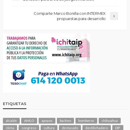
Comparte Marco Bonilla con INTERMEX
propuestas para desarrollo
ETIQUETAS
alcalde
AMLO
apoyos
bacheo
bomberos
chihuahua
clima
congreso
cultura
destacado
destilichadero
DIF