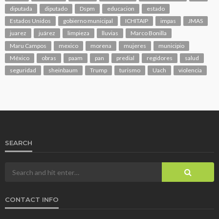
diputada
diputado
Dspm
educacion
estado
Estados Unidos
gobierno municipal
ICHITAIP
impas
JMAS
juarez
juárez
limpieza
lluvias
Marco Bonilla
Maru Campos
mexico
morena
mujeres
municipio
México
obras
paam
pan
predial
regidores
salud
seguridad
sheinbaum
Trump
turismo
Uach
violencia
SEARCH
CONTACT INFO