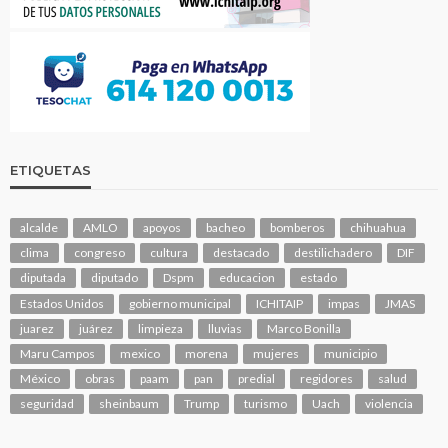
ETIQUETAS
alcalde
AMLO
apoyos
bacheo
bomberos
chihuahua
clima
congreso
cultura
destacado
destilichadero
DIF
diputada
diputado
Dspm
educacion
estado
Estados Unidos
gobierno municipal
ICHITAIP
impas
JMAS
juarez
juárez
limpieza
lluvias
Marco Bonilla
Maru Campos
mexico
morena
mujeres
municipio
México
obras
paam
pan
predial
regidores
salud
seguridad
sheinbaum
Trump
turismo
Uach
violencia