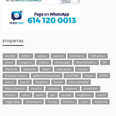
ETIQUETAS
alcalde
AMLO
apoyos
bacheo
bomberos
chihuahua
clima
congreso
cultura
destacado
destilichadero
DIF
diputada
diputado
Dspm
educacion
estado
Estados Unidos
gobierno municipal
ICHITAIP
impas
JMAS
juarez
juárez
limpieza
lluvias
Marco Bonilla
Maru Campos
mexico
morena
mujeres
municipio
México
obras
paam
pan
predial
regidores
salud
seguridad
sheinbaum
Trump
turismo
Uach
violencia