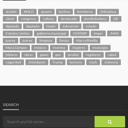
alcalde
AMLO
apoyos
bacheo
bomberos
chihuahua
clima
congreso
cultura
destacado
destilichadero
DIF
diputada
diputado
Dspm
educacion
estado
Estados Unidos
gobierno municipal
ICHITAIP
impas
JMAS
juarez
juárez
limpieza
lluvias
Marco Bonilla
Maru Campos
mexico
morena
mujeres
municipio
México
obras
paam
pan
predial
regidores
salud
seguridad
sheinbaum
Trump
turismo
Uach
violencia
SEARCH