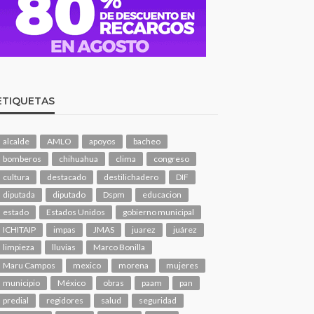
ETIQUETAS
alcalde
AMLO
apoyos
bacheo
bomberos
chihuahua
clima
congreso
cultura
destacado
destilichadero
DIF
diputada
diputado
Dspm
educacion
estado
Estados Unidos
gobierno municipal
ICHITAIP
impas
JMAS
juarez
juárez
limpieza
lluvias
Marco Bonilla
Maru Campos
mexico
morena
mujeres
municipio
México
obras
paam
pan
predial
regidores
salud
seguridad