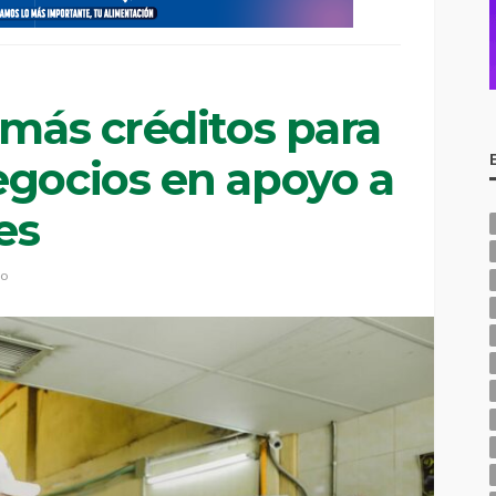
 más créditos para
egocios en apoyo a
es
io