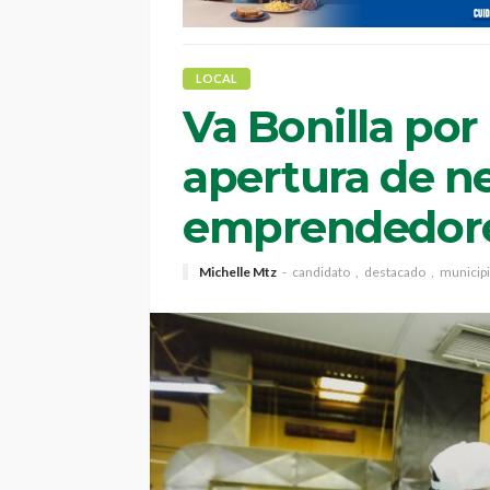
LOCAL
Va Bonilla por
apertura de n
emprendedor
Michelle Mtz
candidato
destacado
municip