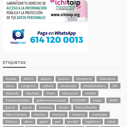
ETIQUETAS
alcalde
AMLO
apoyos
bacheo
bomberos
chihuahua
clima
congreso
cultura
destacado
destilichadero
DIF
diputada
diputado
Dspm
educacion
estado
Estados Unidos
gobierno municipal
ICHITAIP
impas
JMAS
juarez
juárez
limpieza
lluvias
Marco Bonilla
Maru Campos
mexico
morena
mujeres
municipio
México
obras
paam
pan
predial
regidores
salud