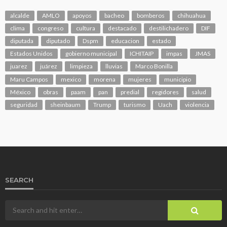
alcalde
AMLO
apoyos
bacheo
bomberos
chihuahua
clima
congreso
cultura
destacado
destilichadero
DIF
diputada
diputado
Dspm
educacion
estado
Estados Unidos
gobierno municipal
ICHITAIP
impas
JMAS
juarez
juárez
limpieza
lluvias
Marco Bonilla
Maru Campos
mexico
morena
mujeres
municipio
México
obras
paam
pan
predial
regidores
salud
seguridad
sheinbaum
Trump
turismo
Uach
violencia
SEARCH