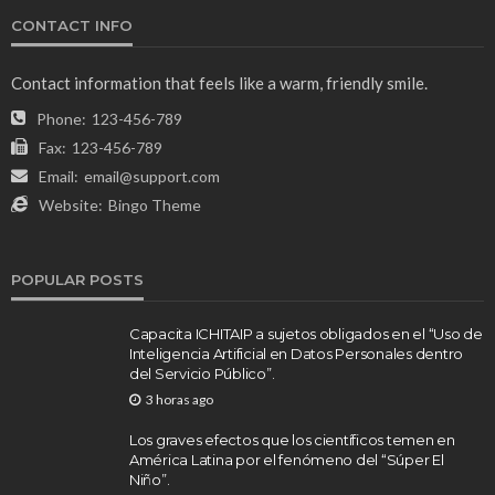
CONTACT INFO
Contact information that feels like a warm, friendly smile.
Phone:
123-456-789
Fax:
123-456-789
Email:
email@support.com
Website:
Bingo Theme
POPULAR POSTS
Capacita ICHITAIP a sujetos obligados en el “Uso de
Inteligencia Artificial en Datos Personales dentro
del Servicio Público”.
3 horas ago
Los graves efectos que los científicos temen en
América Latina por el fenómeno del “Súper El
Niño”.