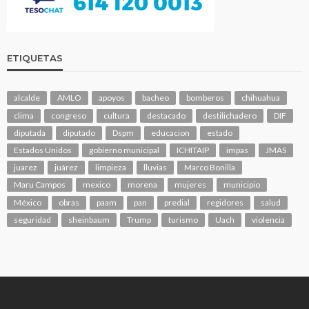
ETIQUETAS
alcalde
AMLO
apoyos
bacheo
bomberos
chihuahua
clima
congreso
cultura
destacado
destilichadero
DIF
diputada
diputado
Dspm
educacion
estado
Estados Unidos
gobierno municipal
ICHITAIP
impas
JMAS
juarez
juárez
limpieza
lluvias
Marco Bonilla
Maru Campos
mexico
morena
mujeres
municipio
México
obras
paam
pan
predial
regidores
salud
seguridad
sheinbaum
Trump
turismo
Uach
violencia