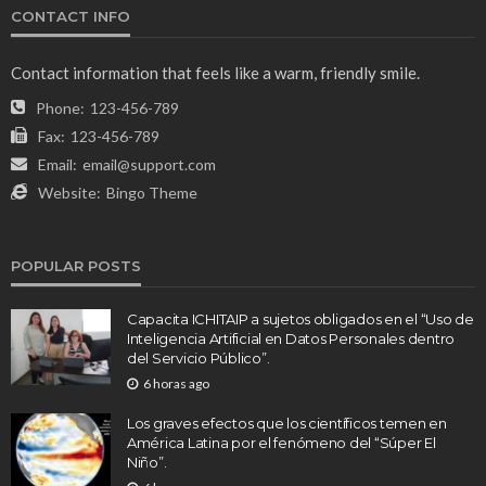
CONTACT INFO
Contact information that feels like a warm, friendly smile.
Phone:
123-456-789
Fax:
123-456-789
Email:
email@support.com
Website:
Bingo Theme
POPULAR POSTS
Capacita ICHITAIP a sujetos obligados en el “Uso de
Inteligencia Artificial en Datos Personales dentro
del Servicio Público”.
6 horas ago
Los graves efectos que los científicos temen en
América Latina por el fenómeno del “Súper El
Niño”.