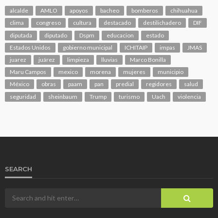
alcalde
AMLO
apoyos
bacheo
bomberos
chihuahua
clima
congreso
cultura
destacado
destilichadero
DIF
diputada
diputado
Dspm
educacion
estado
Estados Unidos
gobierno municipal
ICHITAIP
impas
JMAS
juarez
juárez
limpieza
lluvias
Marco Bonilla
Maru Campos
mexico
morena
mujeres
municipio
México
obras
paam
pan
predial
regidores
salud
seguridad
sheinbaum
Trump
turismo
Uach
violencia
SEARCH