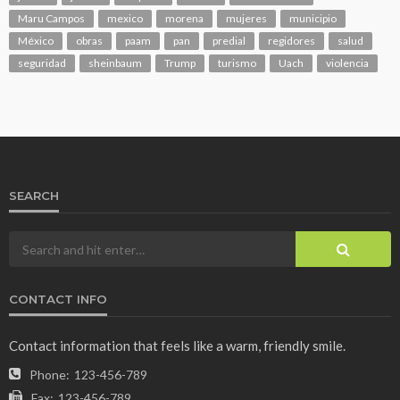
Maru Campos
mexico
morena
mujeres
municipio
México
obras
paam
pan
predial
regidores
salud
seguridad
sheinbaum
Trump
turismo
Uach
violencia
SEARCH
CONTACT INFO
Contact information that feels like a warm, friendly smile.
Phone:
123-456-789
Fax:
123-456-789