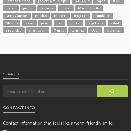
Estados Unidos
gobierno municipal
ICHITAIP
impas
JMAS
juarez
juárez
limpieza
lluvias
Marco Bonilla
Maru Campos
mexico
morena
mujeres
municipio
México
obras
paam
pan
predial
regidores
salud
seguridad
sheinbaum
Trump
turismo
Uach
violencia
SEARCH
CONTACT INFO
Contact information that feels like a warm, friendly smile.