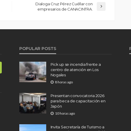
Dialoga Cruz Pérez Cuéllar con
empresarios de CANACINTRA.
POPULAR POSTS
Pick up se incendia frente a
centro de atención en Los
Nogales
8 horas ago
Presentan convocatoria 2026
para beca de capacitación en
Japón
10 horas ago
Invita Secretaría de Turismo a