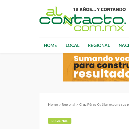
HOME
LOCAL
REGIONAL
NAC
Home
Regional
Cruz Pérez Cuéllar expone sus propue
REGIONAL