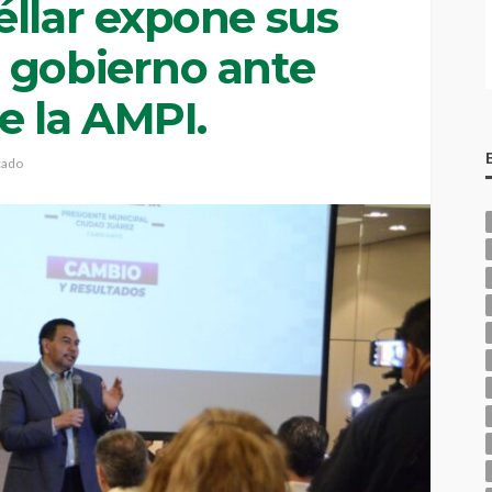
éllar expone sus
 gobierno ante
e la AMPI.
cado