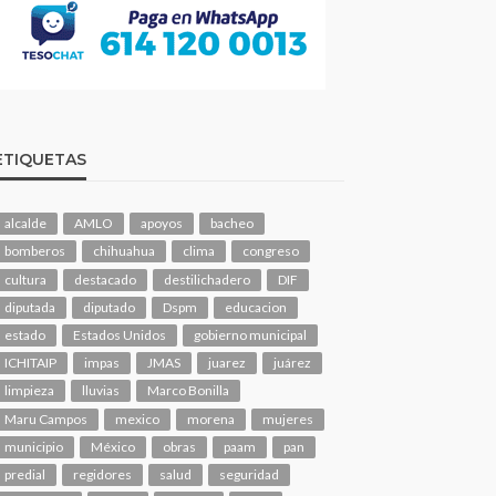
ETIQUETAS
alcalde
AMLO
apoyos
bacheo
bomberos
chihuahua
clima
congreso
cultura
destacado
destilichadero
DIF
diputada
diputado
Dspm
educacion
estado
Estados Unidos
gobierno municipal
ICHITAIP
impas
JMAS
juarez
juárez
limpieza
lluvias
Marco Bonilla
Maru Campos
mexico
morena
mujeres
municipio
México
obras
paam
pan
predial
regidores
salud
seguridad