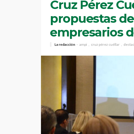
Cruz Pérez Cu
propuestas de
empresarios d
La redacción
ampi
cruz pérez cuéllar
desta