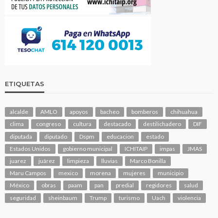
ETIQUETAS
alcalde
AMLO
apoyos
bacheo
bomberos
chihuahua
clima
congreso
cultura
destacado
destilichadero
DIF
diputada
diputado
Dspm
educacion
estado
Estados Unidos
gobierno municipal
ICHITAIP
impas
JMAS
juarez
juárez
limpieza
lluvias
Marco Bonilla
Maru Campos
mexico
morena
mujeres
municipio
México
obras
paam
pan
predial
regidores
salud
seguridad
sheinbaum
Trump
turismo
Uach
violencia