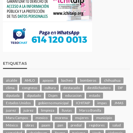
ETIQUETAS
alcalde
AMLO
apoyos
bacheo
bomberos
chihuahua
clima
congreso
cultura
destacado
destilichadero
DIF
diputada
diputado
Dspm
educacion
estado
Estados Unidos
gobierno municipal
ICHITAIP
impas
JMAS
juarez
juárez
limpieza
lluvias
Marco Bonilla
Maru Campos
mexico
morena
mujeres
municipio
México
obras
paam
pan
predial
regidores
salud
seguridad
sheinbaum
Trump
turismo
Uach
violencia