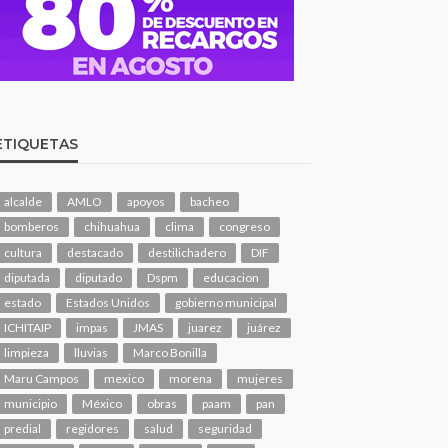
ETIQUETAS
alcalde
AMLO
apoyos
bacheo
bomberos
chihuahua
clima
congreso
cultura
destacado
destilichadero
DIF
diputada
diputado
Dspm
educacion
estado
Estados Unidos
gobierno municipal
ICHITAIP
impas
JMAS
juarez
juárez
limpieza
lluvias
Marco Bonilla
Maru Campos
mexico
morena
mujeres
municipio
México
obras
paam
pan
predial
regidores
salud
seguridad