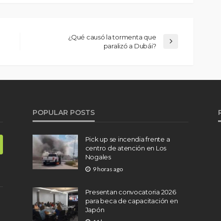
¿Qué causó la tormenta que
paralizó a Dubái?
POPULAR POSTS
Pick up se incendia frente a
centro de atención en Los
Nogales
9 horas ago
Presentan convocatoria 2026
para beca de capacitación en
Japón