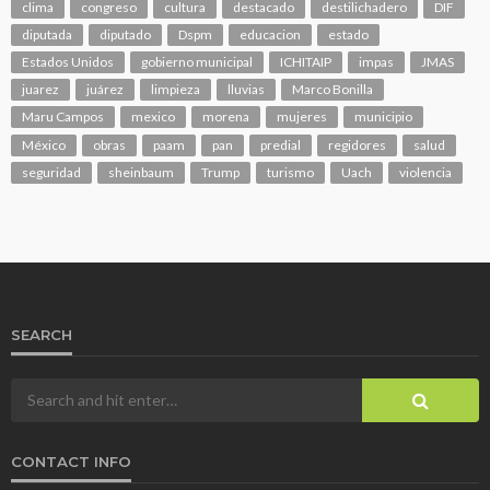
clima
congreso
cultura
destacado
destilichadero
DIF
diputada
diputado
Dspm
educacion
estado
Estados Unidos
gobierno municipal
ICHITAIP
impas
JMAS
juarez
juárez
limpieza
lluvias
Marco Bonilla
Maru Campos
mexico
morena
mujeres
municipio
México
obras
paam
pan
predial
regidores
salud
seguridad
sheinbaum
Trump
turismo
Uach
violencia
SEARCH
CONTACT INFO