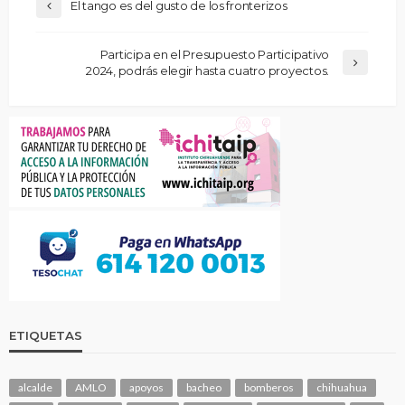
El tango es del gusto de los fronterizos
Participa en el Presupuesto Participativo
2024, podrás elegir hasta cuatro proyectos.
ETIQUETAS
alcalde
AMLO
apoyos
bacheo
bomberos
chihuahua