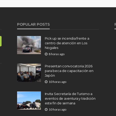
POPULAR POSTS
Pick up se incendia frente a
centro de atención en Los
Nogales
8 horas ago
Presentan convocatoria 2026
para beca de capacitación en
Japón
10 horas ago
Invita Secretaría de Turismo a
eventos de aventura y tradición
este fin de semana
10 horas ago