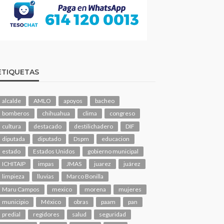
ETIQUETAS
alcalde
AMLO
apoyos
bacheo
bomberos
chihuahua
clima
congreso
cultura
destacado
destilichadero
DIF
diputada
diputado
Dspm
educacion
estado
Estados Unidos
gobierno municipal
ICHITAIP
impas
JMAS
juarez
juárez
limpieza
lluvias
Marco Bonilla
Maru Campos
mexico
morena
mujeres
municipio
México
obras
paam
pan
predial
regidores
salud
seguridad