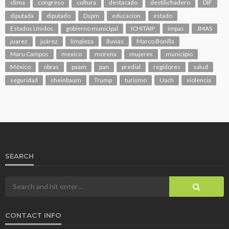
clima
congreso
cultura
destacado
destilichadero
DIF
diputada
diputado
Dspm
educacion
estado
Estados Unidos
gobierno municipal
ICHITAIP
impas
JMAS
juarez
juárez
limpieza
lluvias
Marco Bonilla
Maru Campos
mexico
morena
mujeres
municipio
México
obras
paam
pan
predial
regidores
salud
seguridad
sheinbaum
Trump
turismo
Uach
violencia
SEARCH
CONTACT INFO