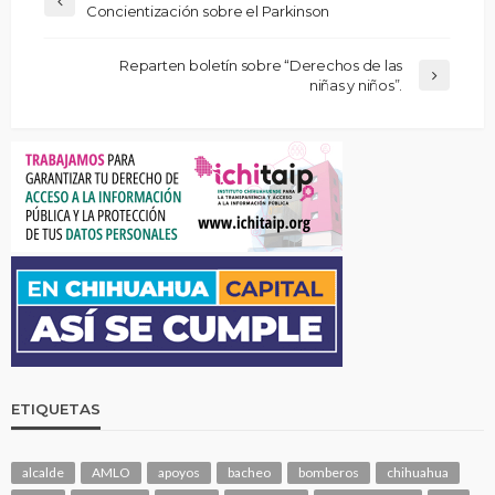
Concientización sobre el Parkinson
Reparten boletín sobre “Derechos de las
niñas y niños”.
ETIQUETAS
alcalde
AMLO
apoyos
bacheo
bomberos
chihuahua